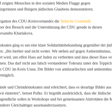
f zeigten Menschen in den sozialen Medien Flagge gegen
ürgerinnen und Bürgern jüdischen Glaubens demonstrieren.
elegation des CDU-Kreisvorstandes die
Jüdische Gemeinde
ber den Besuch und die Unterstützung der CDU gerade in diesen
lexandra Khariakova.
kraten ging es um eine klare Solidaritätsbekundung gegenüber der jüd
n: „Bis hierher und nicht weiter. Wir stehen auf gegen Antisemitismus,
iert wird, um offen Hass auf Juden zu verbreiten und dass dieser Hass
nen. Das darf nicht aus falsch verstandener Toleranz unter den Teppic
er CDU im Kreis Unna. Die Bilder von antiisraelischen und antisemit
rträglich.
de und Christdemokraten sind erleichtert, dass es derartige Bilder au
ir eintreten“, betont Pufke. Er begrüßt ausdrücklich, dass die Jüdisc
ugendliche sollen in Workshops und bei gemeinsamen Aktivitäten die Mö
derer Gleichaltriger auseinanderzusetzen.