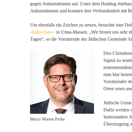
gegen Antisemitismus auf. Unter dem Hashtag #stehau
Antisemitismus und konnten ihre Verbundenheit mit B
Um ebenfalls ein Zeichen zu setzen, besuchte eine D
«haKochaw»
in Unna-Massen. „Wir freuen uns sehr ü
Tagen“, so die Vorsitzende der Jüdischen Gemeinde A
Den Christdemo
Signal zu sende
instrumentalis
man klar benen
Vorsitzender d
Orten seien une
Jüdische Gemein
Dafür werden w
Insbesondere J
Marco Morten Pufke
Überzeugung an