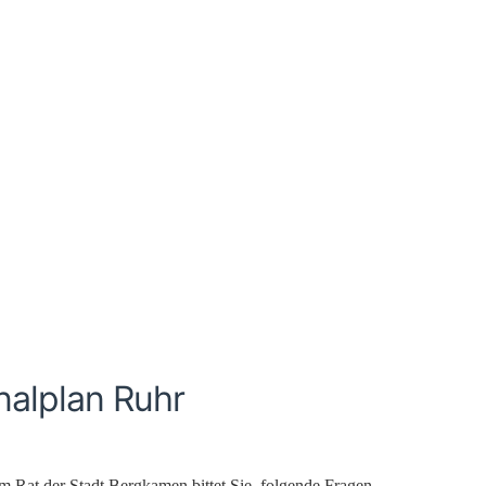
nalplan Ruhr
im Rat der Stadt Bergkamen bittet Sie, folgende Fragen