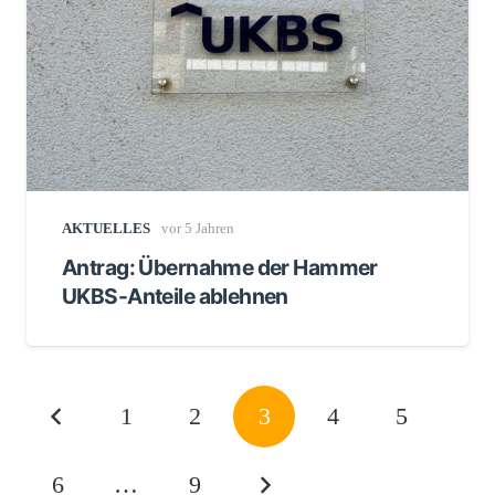
AKTUELLES
vor 5 Jahren
Antrag: Übernahme der Hammer
UKBS-Anteile ablehnen
1
2
3
4
5
6
…
9