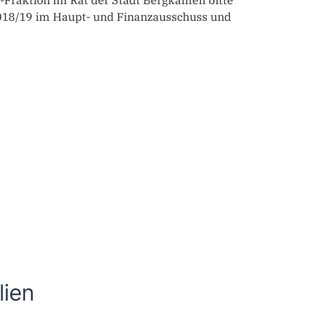
U-Fraktion im Rat der Stadt Bergkamen bitte
018/19 im Haupt- und Finanzausschuss und
lien